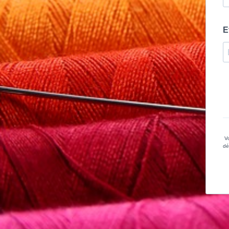
E
Vo
dé